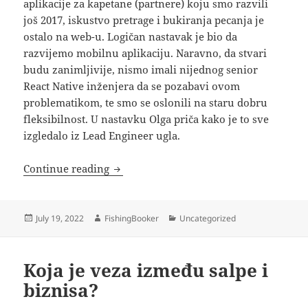
aplikacije za kapetane (partnere) koju smo razvili
još 2017, iskustvo pretrage i bukiranja pecanja je
ostalo na web-u. Logičan nastavak je bio da
razvijemo mobilnu aplikaciju. Naravno, da stvari
budu zanimljivije, nismo imali nijednog senior
React Native inženjera da se pozabavi ovom
problematikom, te smo se oslonili na staru dobru
fleksibilnost. U nastavku Olga priča kako je to sve
izgledalo iz Lead Engineer ugla.
Iz ugla Lead inženjerke: Stvaranje mobi
Continue reading
Posted
Author
Categories
July 19, 2022
FishingBooker
Uncategorized
on
Koja je veza između salpe i
biznisa?