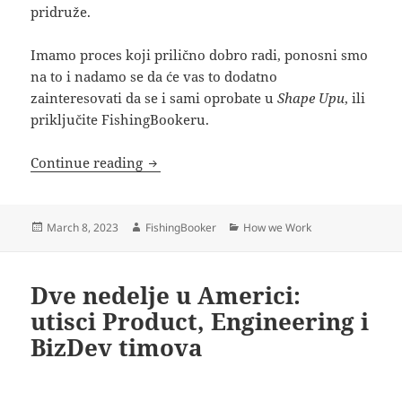
pridruže.
Imamo proces koji prilično dobro radi, ponosni smo
na to i nadamo se da će vas to dodatno
zainteresovati da se i sami oprobate u
Shape Upu
, ili
priključite FishingBookeru.
Šta je Shape Up metodologija
Continue reading
Posted
Author
Categories
March 8, 2023
FishingBooker
How we Work
on
Dve nedelje u Americi:
utisci Product, Engineering i
BizDev timova