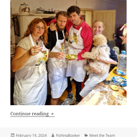
The Recipe For Strong Teams: A Taste o
Continue reading
Posted
Author
Categories
February 19, 2024
FishingBooker
Meet the Team