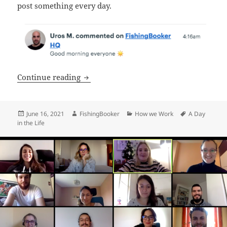
post something every day.
“Time Flies, Don’t Have Saggy Eyes”: A 
Continue reading
Posted
Author
Categories
Tags
June 16, 2021
FishingBooker
How we Work
A Day
on
in the Life