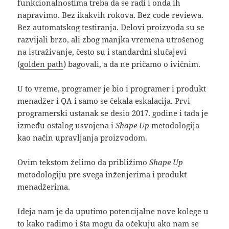
funkcionalnostima treba da se radi i onda ih
napravimo. Bez ikakvih rokova. Bez code reviewa.
Bez automatskog testiranja. Delovi proizvoda su se
razvijali brzo, ali zbog manjka vremena utrošenog
na istraživanje, često su i standardni slučajevi
(
golden path
) bagovali, a da ne pričamo o ivičnim.
U to vreme, programer je bio i programer i produkt
menadžer i QA i samo se čekala eskalacija. Prvi
programerski ustanak se desio 2017. godine i tada je
između ostalog usvojena i
Shape Up
metodologija
kao način upravljanja proizvodom.
Ovim tekstom želimo da približimo
Shape Up
metodologiju pre svega inženjerima i produkt
menadžerima.
Ideja nam je da uputimo potencijalne nove kolege u
to kako radimo i šta mogu da očekuju ako nam se