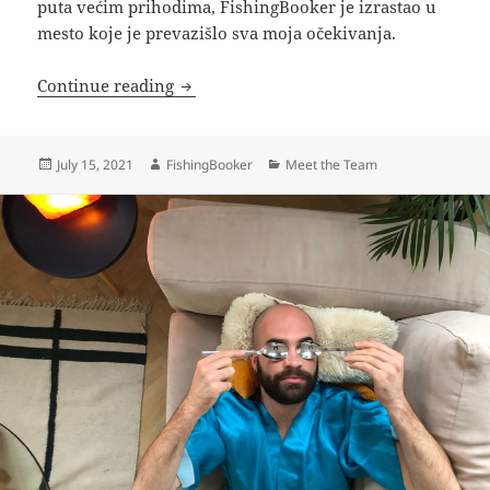
puta većim prihodima, FishingBooker je izrastao u
mesto koje je prevazišlo sva moja očekivanja.
Čedo, porodični čovek i Lead Engineer
Continue reading
Posted
Author
Categories
July 15, 2021
FishingBooker
Meet the Team
on