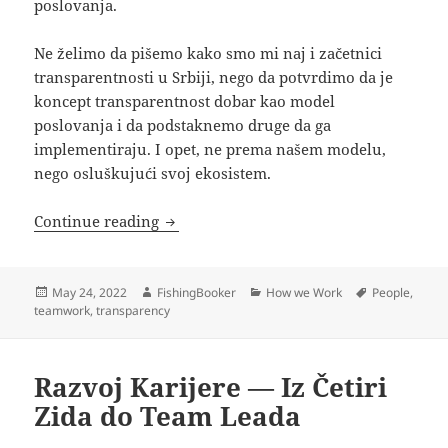
poslovanja.
Ne želimo da pišemo kako smo mi naj i začetnici
transparentnosti u Srbiji, nego da potvrdimo da je
koncept transparentnost dobar kao model
poslovanja i da podstaknemo druge da ga
implementiraju. I opet, ne prema našem modelu,
nego osluškujući svoj ekosistem.
Koja je veza između salpe i biznisa?
Continue reading
Posted
Author
Categories
Tags
May 24, 2022
FishingBooker
How we Work
People
,
on
teamwork
,
transparency
Razvoj Karijere — Iz Četiri
Zida do Team Leada