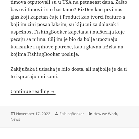
timova otputovali su u USA na petnaeast dana. Zašto
baš ovi timovi i što baš tamo? BizDev kao prvi naš
glas koji kapetan čuje i Product kao tvorci feature-a
koji im čini posao lakšim, su ključni za dolazak i
uspešnost FishingBooker kapetana i mušterija koje
pecaju sa njima. Cilj im je bio da bolje upoznaju
korisnike i njihove potrebe, kao i glavna tržišta na
kojima FishingBooker posluje.
Zaključaka i utisaka je bilo dosta, ali najbolje je da ti
to ispračaju oni sami.
Dve nedelje u Americi: utisci Product, 
Continue reading
Posted
Author
Categories
November 17, 2022
FishingBooker
How we Work
,
on
News