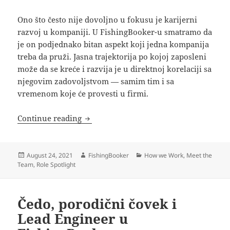
Ono što često nije dovoljno u fokusu je karijerni
razvoj u kompaniji. U FishingBooker-u smatramo da
je on podjednako bitan aspekt koji jedna kompanija
treba da pruži. Jasna trajektorija po kojoj zaposleni
može da se kreće i razvija je u direktnoj korelaciji sa
njegovim zadovoljstvom — samim tim i sa
vremenom koje će provesti u firmi.
Razvoj Karijere — Iz Četiri Zida do Te
Continue reading
Posted
Author
Categories
August 24, 2021
FishingBooker
How we Work
,
Meet the
on
Team
,
Role Spotlight
Čedo, porodični čovek i
Lead Engineer u