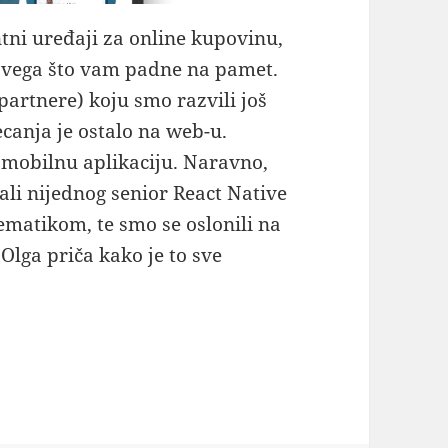
ni uređaji za online kupovinu,
 svega što vam padne na pamet.
partnere) koju smo razvili još
ecanja je ostalo na web-u.
 mobilnu aplikaciju. Naravno,
ali nijednog senior React Native
matikom, te smo se oslonili na
Olga priča kako je to sve
rke: Stvaranje mobilne aplikacije za korisnike od