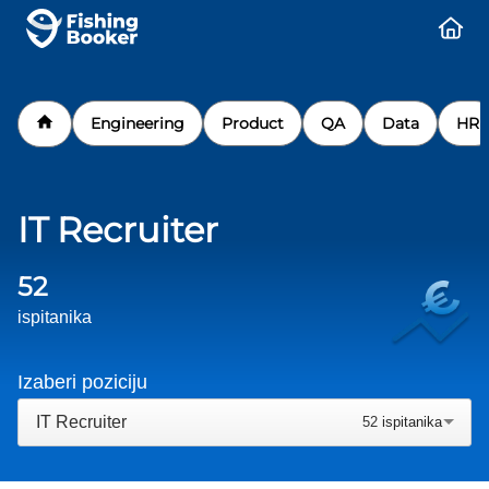
Engineering
Product
QA
Data
HR
IT Recruiter
52
ispitanika
Izaberi poziciju
IT Recruiter
52
ispitanika