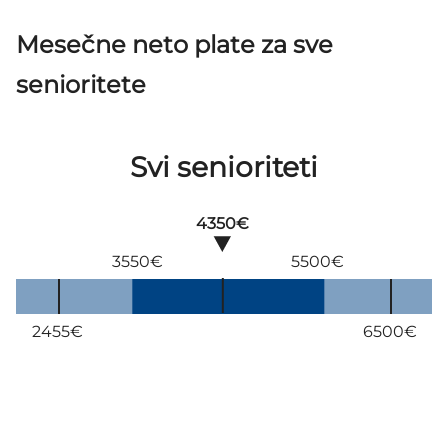
Mesečne neto plate za sve
senioritete
Svi senioriteti
4350€
3550€
5500€
2455€
6500€