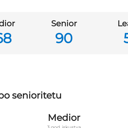
dior
Senior
Le
68
90
po senioritetu
Medior
3 god. iskustva