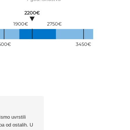
2200€
1900€
2750€
500€
3450€
ismo uvrstili
pa od ostalih. U