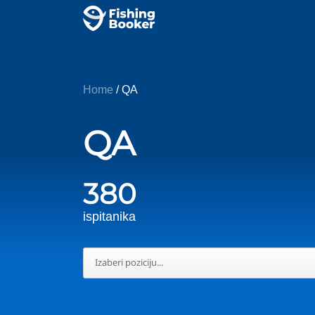
Home
/ QA
QA
380
ispitanika