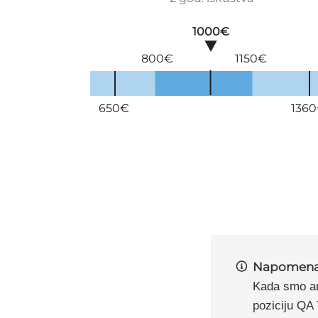
1000€
800€
1150€
650€
136
Napomen
Kada smo ana
poziciju QA 