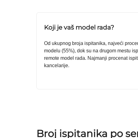
Koji je vaš model rada?
Od ukupnog broja ispitanika, najveći proce
modelu (55%), dok su na drugom mestu ispi
remote model rada. Najmanji procenat ispit
kancelarije.
Broj ispitanika po se