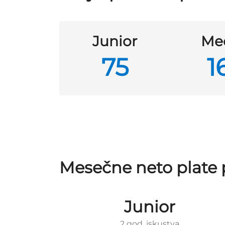
Junior
Me
75
1
Mesečne neto plate 
Junior
2 god. iskustva