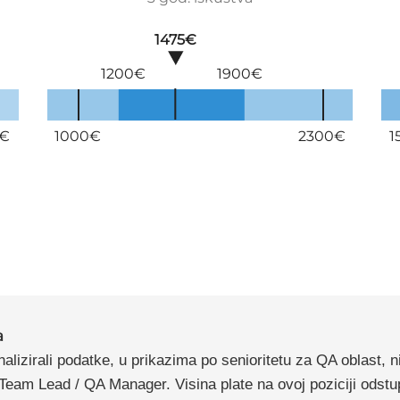
1475€
1200€
1900€
0€
1000€
2300€
1
a
lizirali podatke, u prikazima po senioritetu za QA oblast, n
Team Lead / QA Manager. Visina plate na ovoj poziciji odstu