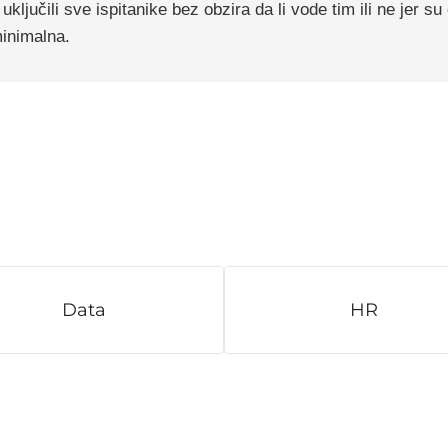
uključili sve ispitanike bez obzira da li vode tim ili ne jer s
minimalna.
Data
HR