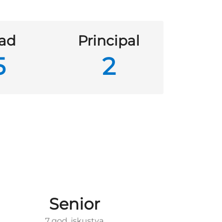
ad
Principal
5
2
Senior
7 god. iskustva