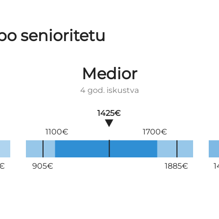
po senioritetu
Medior
4 god. iskustva
1425€
1100€
1700€
5€
905€
1885€
1