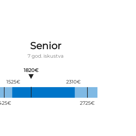
Senior
7 god. iskustva
1820€
1525€
2310€
425€
2725€