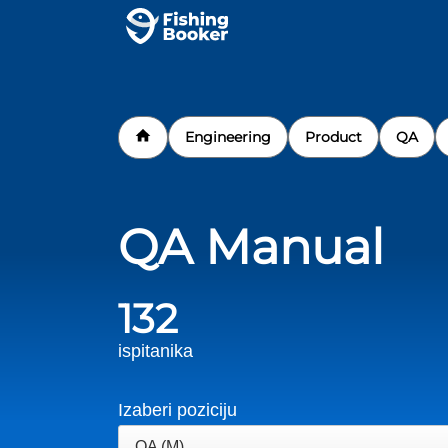
Engineering
Product
QA
QA Manual
132
ispitanika
Izaberi poziciju
QA (M)