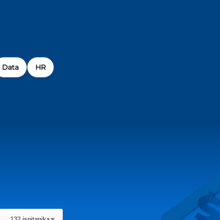
Data
HR
132
ispitanika