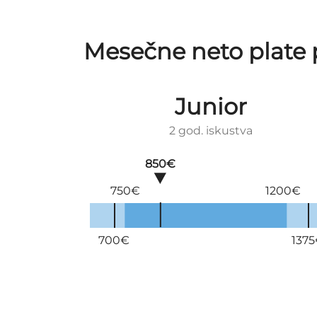
Mesečne neto plate 
Junior
2 god. iskustva
850€
750€
1200€
700€
137