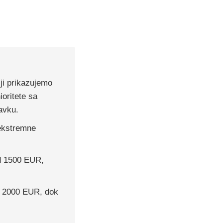
ji prikazujemo
ioritete sa
tavku.
 ekstremne
od 1500 EUR,
d 2000 EUR, dok