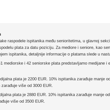
a
ke raspodele ispitanika među senioritetima, u glavnoj sekci
podelu plata za datu poziciju. Za mediore i seniore, kao sen
jem ispitanika, detaljnije informacije o platama slede u nas
1 mediorske i 42 seniorske plata predstavljamo medijane i
dijalna plata je 2200 EUR. 10% ispitanika zarađuje manje 
 zarađuje više od 3000 EUR.
dijalna plata je 2880 EUR. 10% ispitanika zarađuje manje o
ađuje više od 3500 EUR.