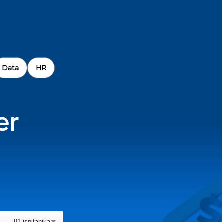
Data
HR
er
91
ispitanika