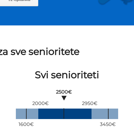
a sve senioritete
Svi senioriteti
2500€
2000€
2950€
1600€
3450€