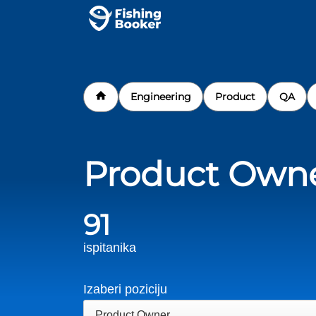
Engineering
Product
QA
Product Own
91
ispitanika
Izaberi poziciju
Product Owner