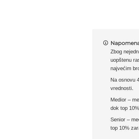
Napomen
Zbog nejedna
uopštenu ras
najvećim bro
Na osnovu 4
vrednosti.
Medior – me
dok top 10%
Senior – me
top 10% zar