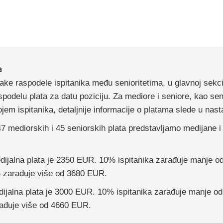
a
ke raspodele ispitanika među senioritetima, u glavnoj sekci
podelu plata za datu poziciju. Za mediore i seniore, kao sen
jem ispitanika, detaljnije informacije o platama slede u nas
7 mediorskih i 45 seniorskih plata predstavljamo medijane 
dijalna plata je 2350 EUR. 10% ispitanika zarađuje manje 
 zarađuje više od 3680 EUR.
dijalna plata je 3000 EUR. 10% ispitanika zarađuje manje o
ađuje više od 4660 EUR.