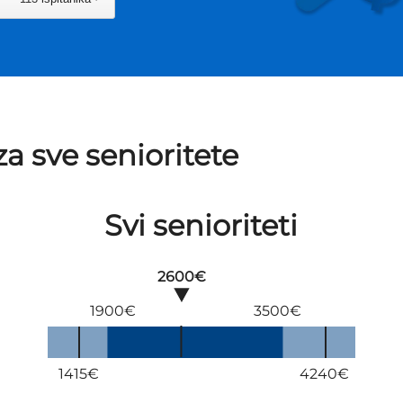
a sve senioritete
Svi senioriteti
2600€
1900€
3500€
1415€
4240€