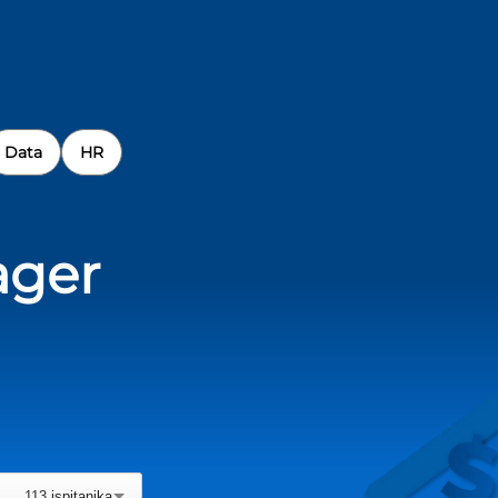
Data
HR
ager
113
ispitanika