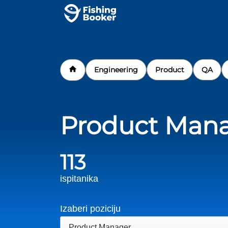
Engineering
Product
QA
Product Man
113
ispitanika
Izaberi poziciju
Product Manager