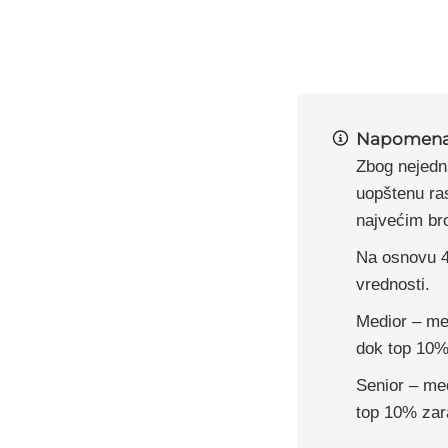
Napomen
Zbog nejedna
uopštenu ras
najvećim bro
Na osnovu 4
vrednosti.
Medior – me
dok top 10%
Senior – me
top 10% zar