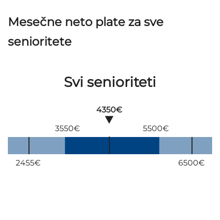
Mesečne neto plate za sve
senioritete
Svi senioriteti
4350€
3550€
5500€
2455€
6500€