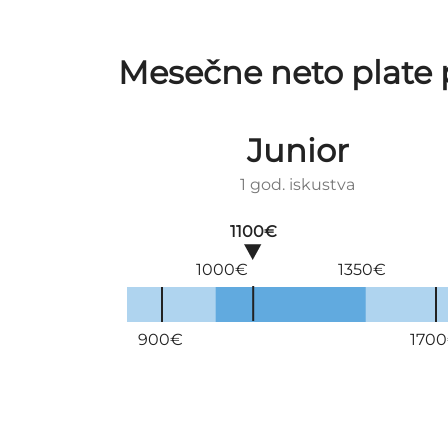
Mesečne neto plate 
Junior
1 god. iskustva
1100€
1000€
1350€
900€
170