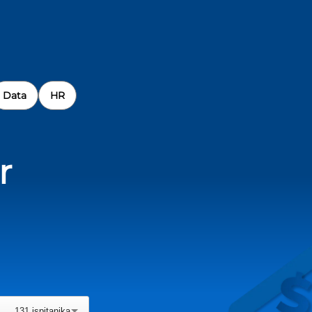
Data
HR
r
131
ispitanika