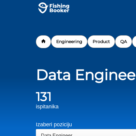
Engineering
Product
QA
Data Enginee
131
ispitanika
Izaberi poziciju
Data Engineer