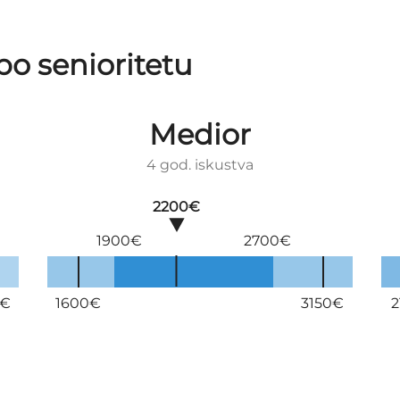
po senioritetu
Medior
4 god. iskustva
2200€
1900€
2700€
0€
1600€
3150€
2