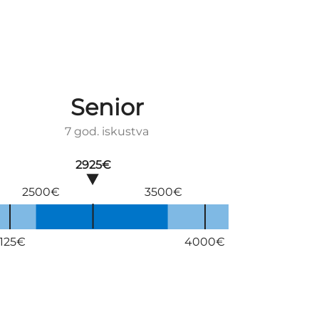
Senior
7 god. iskustva
2925€
2500€
3500€
125€
4000€