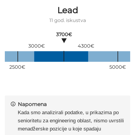
Lead
11 god. iskustva
3700€
3000€
4300€
2500€
5000€
Napomena
Kada smo analizirali podatke, u prikazima po
senioritetu za engineering oblast, nismo uvrstili
menadžerske pozicije u koje spadaju