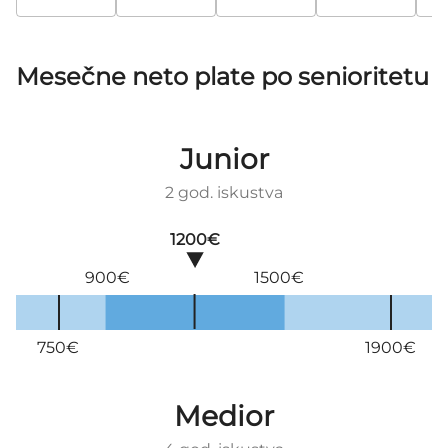
Mesečne neto plate po senioritetu
Junior
2 god. iskustva
1200€
900€
1500€
750€
1900€
Medior