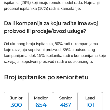
ispitanici (28%) koji imaju remote model rada. Najmanji
procenat ispitanika (16%) radi iz kancelarije.
Da li kompanija za koju radite ima svoj
proizvod ili prodaje/izvozi usluge?
Od ukupnog broja ispitanika, 50% radi u kompanijama
koje razvijaju sopstveni proizvod, 35% u outsourcing
kompanijama, dok 15% ispitanika radi u kompanijama koje
razvijaju i sopstveni proizvod i radi u outsourcing-u.
Broj ispitanika po senioritetu
Junior
Medior
Senior
Lead
Pr
300
654
487
101